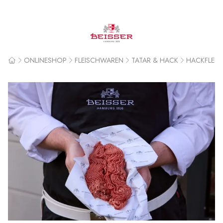
Beisser
ONLINESHOP
FLEISCHWAREN
TATAR & HACK
HACKFLEIS
Home