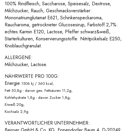
100% Rindfleisch, Saccharose, Speisesalz, Dextrose,
Milchzucker, Rauch, Geschmacksverstärker:
Mononatriumglutamat E621, Schinkenspeckaroma,
Raucharoma, getrockneter Glucosesirup, Farbstoff 2,7%:
echtes Karmin E120, Lactose, Pfeffer schwarz&weiß,
Starterkulturen, Konservierungsstoffe: Nitritpökelsalz E250,
Knoblauchgranulat.
ALLERGENE:
Milchzucker, Lactose.
NÄHRWERTE PRO 100G:
Energie
1506 kj / 360 kcal,
Fett 30,8g - davon ges. Fettsäuren 11,2g,
Kohlehydrate 1,8g - davon Zucker 1,8g,
Eiweiß 20g,
Kochsalz 2,9g
VERANTWORTLICHER UNTERNEHMER:
Beisser GmbH & Co. KG, Eppendorfer Baum 4, D-20249