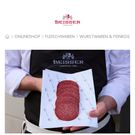
Beisser
ONLINESHOP
FLEISCHWAREN
WURSTWAREN & FEINKOST
Home