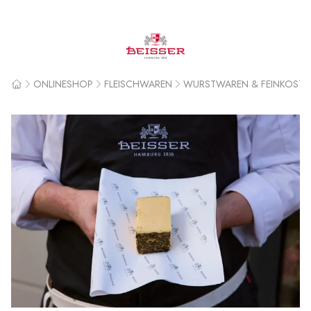
Beisser
ONLINESHOP
FLEISCHWAREN
WURSTWAREN & FEINKOST
Home