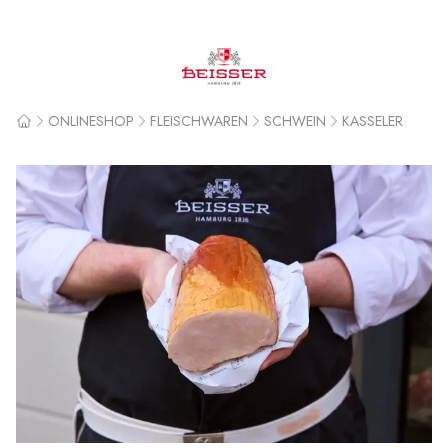
Beisser
ONLINESHOP
FLEISCHWAREN
SCHWEIN
KASSELER
Home