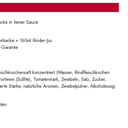
cke in feiner Sauce
rbacke + 160ml Rinder-Jus
-Garantie
ischknochensaft konzentriert (Wasser, Rindfleischkochen
twein (Sulfite), Tomatenmark, Zwiebeln, Salz, Zucker,
erte Stärke, natürliche Aromen, Zwiebelpulver, Alkoholessig.
uten.