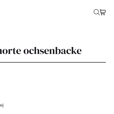
morte ochsenbacke
m)