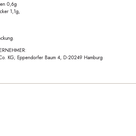
ren 0,6g
cker 1,1g,
ackung.
ERNEHMER:
Co. KG; Eppendorfer Baum 4, D-20249 Hamburg