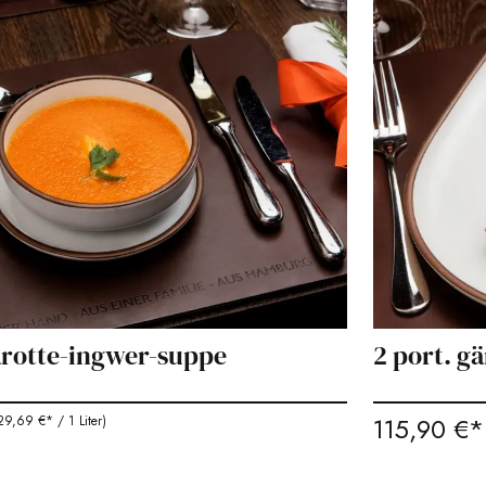
karotte-ingwer-suppe
2 port. g
115,90 €*
29,69 €* / 1 Liter)