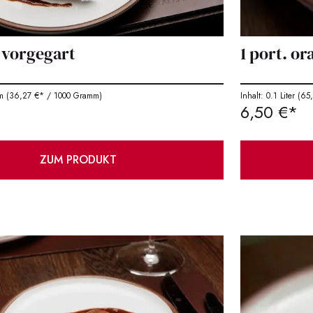
- vorgegart
1 port. o
m
(36,27 €* / 1000 Gramm)
Inhalt: 0.1 Liter
(65,0
6,50 €*
ZUM PRODUKT