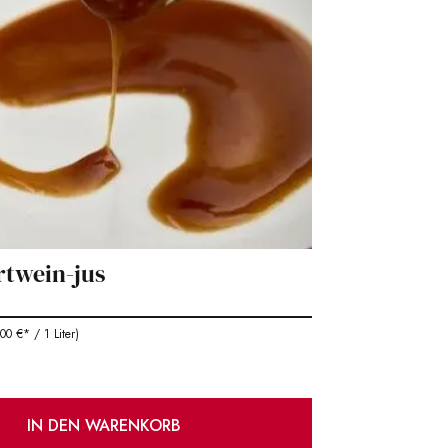
ortwein-jus
0 €* / 1 Liter)
IN DEN WARENKORB