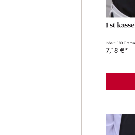
1 st kass
Inhalt: 180 Gram
7,18 €*