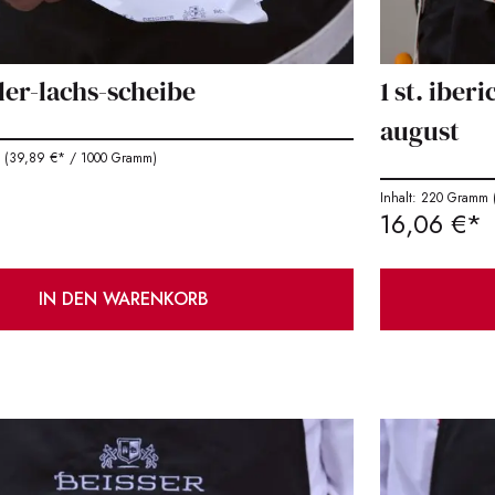
eler-lachs-scheibe
1 st. iber
august
m
(39,89 €* / 1000 Gramm)
Inhalt: 220 Gramm
(
16,06 €*
IN DEN WARENKORB