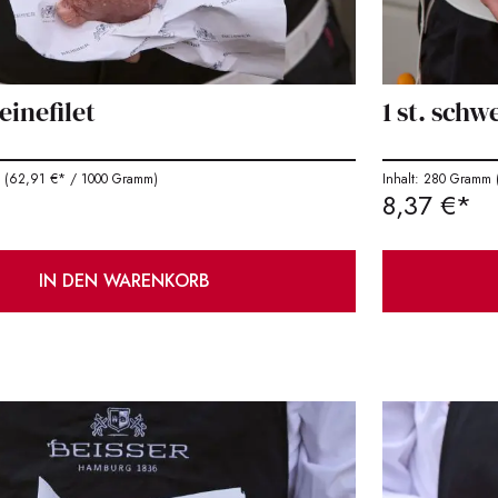
einefilet
1 st. sch
m
(62,91 €* / 1000 Gramm)
Inhalt: 280 Gramm
(
8,37 €*
IN DEN WARENKORB