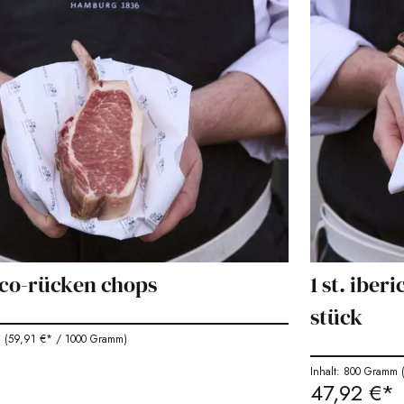
rico-rücken chops
1 st. ibe
stück
m
(59,91 €* / 1000 Gramm)
Inhalt: 800 Gramm
(
47,92 €*